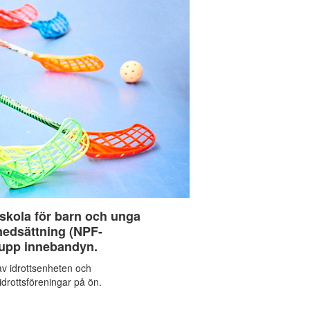
sskola för barn och unga
nedsättning (NPF-
 upp innebandyn.
av idrottsenheten och
drottsföreningar på ön.