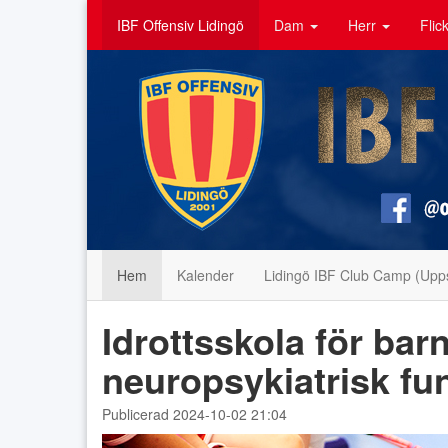
IBF Offensiv Lidingö
Dam
Herr
Flic
Hem
Kalender
Lidingö IBF Club Camp (Upps
Idrottsskola för ba
neuropsykiatrisk fu
Publicerad 2024-10-02 21:04