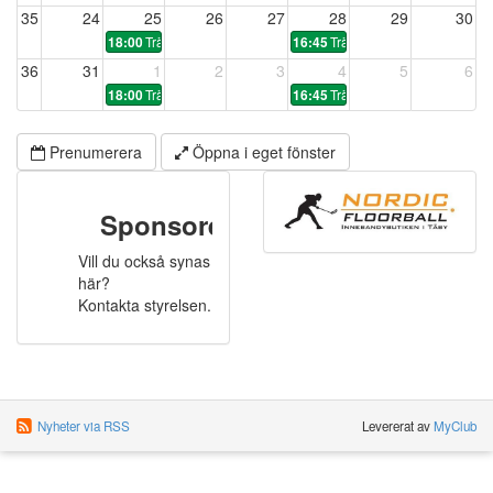
35
24
25
26
27
28
29
30
Träning
Träning
18:00
16:45
36
31
1
2
3
4
5
6
Träning
Träning
18:00
16:45
Prenumerera
Öppna i eget fönster
Sponsorer
Vill du också synas
här?
Kontakta styrelsen.
Nyheter via RSS
Levererat av
MyClub