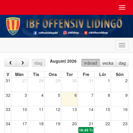
Toggl
navig
Toggl
navig
Augusti 2026
‹
›
idag
månad
vecka
dag
V
Mån
Tis
Ons
Tor
Fre
Lör
Sön
31
27
28
29
30
31
1
2
32
3
4
5
6
7
8
9
33
10
11
12
13
14
15
16
34
17
18
19
20
21
22
23
Träning
16:45