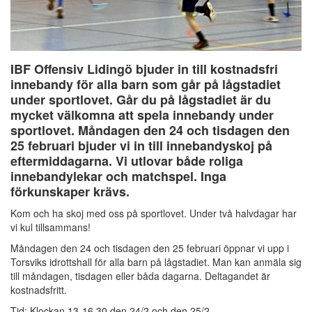
IBF Offensiv Lidingö bjuder in till kostnadsfri
innebandy för alla barn som går på lågstadiet
under sportlovet. Går du på lågstadiet är du
mycket välkomna att spela innebandy under
sportlovet. Måndagen den 24 och tisdagen den
25 februari bjuder vi in till innebandyskoj på
eftermiddagarna. Vi utlovar både roliga
innebandylekar och matchspel. Inga
förkunskaper krävs.
Kom och ha skoj med oss på sportlovet. Under två halvdagar har
vi kul tillsammans!
Måndagen den 24 och tisdagen den 25 februari öppnar vi upp i
Torsviks idrottshall för alla barn på lågstadiet. Man kan anmäla sig
till måndagen, tisdagen eller båda dagarna. Deltagandet är
kostnadsfritt.
Tid: Klockan 13-16.30 den 24/2 och den 25/2.