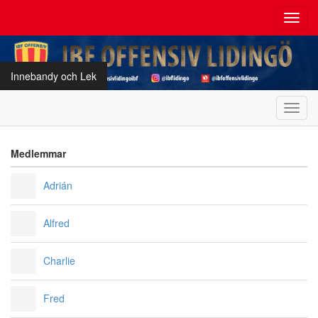
Toggl
navig
Innebandy och Lek
Toggl
navig
Medlemmar
Adrián
Alfred
Charlie
Fred