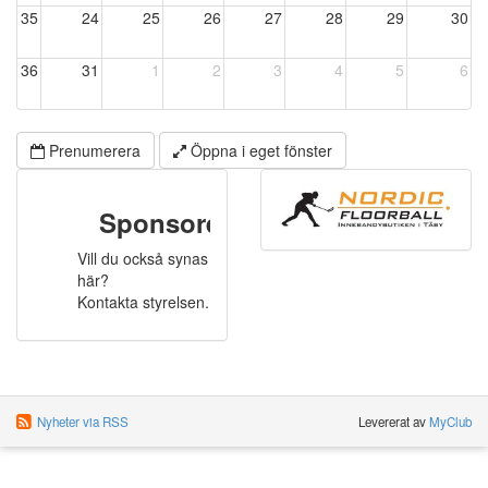
35
24
25
26
27
28
29
30
36
31
1
2
3
4
5
6
Prenumerera
Öppna i eget fönster
Sponsorer
Vill du också synas
här?
Kontakta styrelsen.
Nyheter via RSS
Levererat av
MyClub