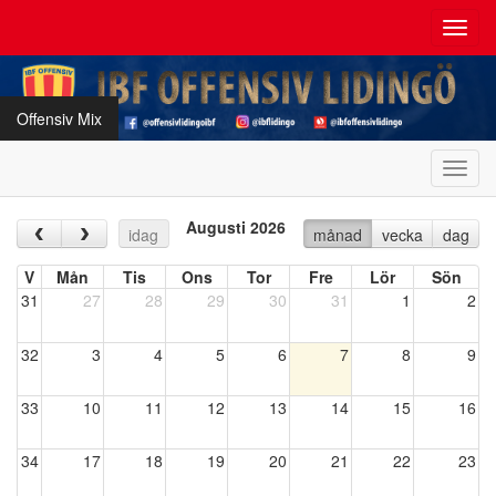
Toggl
navig
Offensiv Mix
Toggl
navig
Augusti 2026
‹
›
idag
månad
vecka
dag
V
Mån
Tis
Ons
Tor
Fre
Lör
Sön
31
27
28
29
30
31
1
2
32
3
4
5
6
7
8
9
33
10
11
12
13
14
15
16
34
17
18
19
20
21
22
23