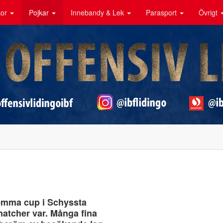
kor
Pojkar
Innebandy & Lek
Parasport
Övrigt
emma cup i Schyssta
matcher var. Många fina