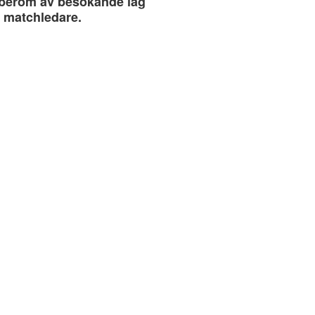
t beröm av besökande lag
e matchledare.