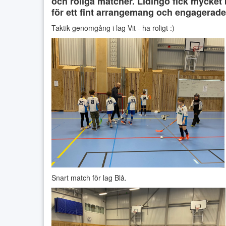
och roliga matcher. Lidingö fick mycke
för ett fint arrangemang och engagerad
Taktik genomgång i lag Vit - ha roligt :)
Snart match för lag Blå.